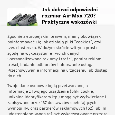
Jak dobrać odpowiedni
rozmiar Air Max 720?
Praktyczne wskazówki
4 MIESIĄCE TEMU
Zgodnie z europejskim prawem, mamy obowiązek
poinformować Cię jak działają pliki "cookies", czyli
Jak skutecznie
tzw. ciasteczka. W dużym skrócie witryna prosi o
zgodę na wykorzystanie Twoich danych.
przyciemnić farbowany
Spersonalizowane reklamy i treści, pomiar reklam i
blond w domowym zaciszu?
treści, badanie odbiorców i ulepszanie usług.
Przechowywanie informacji na urządzeniu lub dostęp
4 MIESIĄCE TEMU
do nich.
Kategorie
Twoje dane osobowe będą przetwarzane, a
informacje z Twojego urządzenia (pliki cookie,
Buty
(49)
unikalne identyfikatory itp.) mogą być wyświetlane i
zapisywane przez 137 dostawców spełniających
Dziecko
(67)
wymogi TFC oraz partnerów reklamowych (62) lub im
Moda
(161)
udostępniane. Mogą też być wykorzystywane przez tę